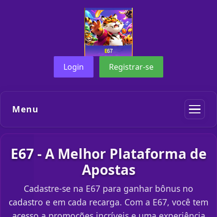
Login
Registrar-se
Menu
E67 - A Melhor Plataforma de
Apostas
Cadastre-se na E67 para ganhar bônus no
cadastro e em cada recarga. Com a E67, você tem
acesso a promoções incríveis e uma experiência