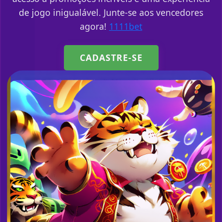
de jogo inigualável. Junte-se aos vencedores
agora!
1111bet
CADASTRE-SE