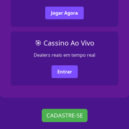
Jogar Agora
🎯 Cassino Ao Vivo
Dealers reais em tempo real
Entrar
CADASTRE-SE